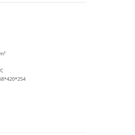
m²
℃
*420*254