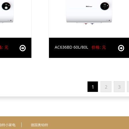
: 元
AC636BD 60L/80L
价格: 元
1
2
3
铂特小家电
德国奥铂特