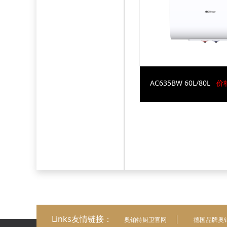
AC635BW 60L/80L
价格
Links友情链接：
奥铂特厨卫官网
德国品牌奥