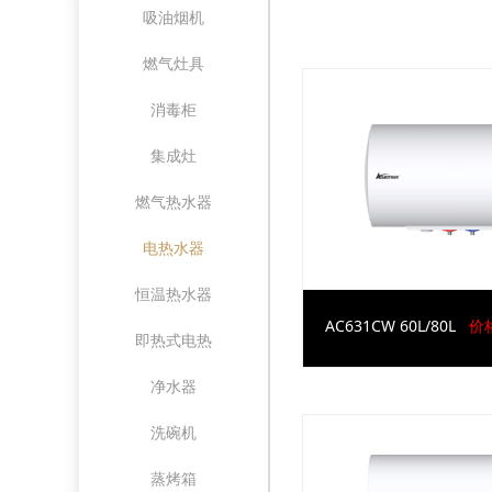
吸油烟机
燃气灶具
消毒柜
集成灶
燃气热水器
电热水器
恒温热水器
AC631CW 60L/80L
价格
即热式电热
净水器
洗碗机
蒸烤箱