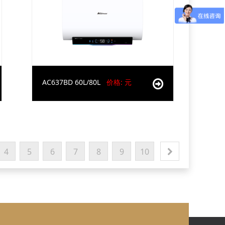
AC637BD 60L/80L
价格: 元
4
5
6
7
8
9
10