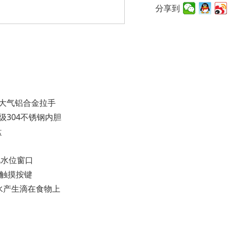
分享到
端大气铝合金拉手
级304不锈钢内胆
盘
视水位窗口
能触摸按键
馏水产生滴在食物上